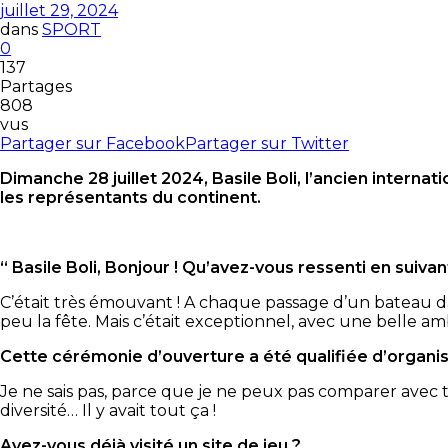
juillet 29, 2024
dans
SPORT
0
137
Partages
808
vus
Partager sur Facebook
Partager sur Twitter
Dimanche 28 juillet 2024, Basile Boli, l’ancien internati
les représentants du continent.
“ Basile Boli, Bonjour ! Qu’avez-vous ressenti en suiva
C’était très émouvant ! A chaque passage d’un bateau dans
peu la fête. Mais c’était exceptionnel, avec une belle a
Cette cérémonie d’ouverture a été qualifiée d’organisa
Je ne sais pas, parce que je ne peux pas comparer avec toutes
diversité… Il y avait tout ça !
Avez-vous déjà visité un site de jeu ?