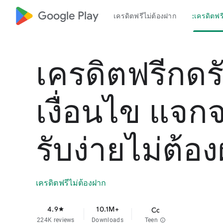
Google Play
เครดิตฟรีไม่ต้องฝาก
:เครดิตฟร
เครดิตฟรีกดรั
เงื่อนไข แจกจ
รับง่ายไม่ต้อ
เครดิตฟรีไม่ต้องฝาก
4.9
10.1M+
star
224K reviews
Downloads
Teen
info