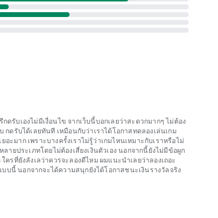
ดรับเองไม่มีเงื่อนไข จากเว็บนี้บอกเลยว่าสะดวกมากๆ ไม่ต้อง
๊บ กดรับได้เลยทันที เหมือนกับว่าเราได้โอกาสทดลองเล่นเกม
งเยอะมาก เพราะบางครั้งเราไม่รู้ว่าเกมไหนเหมาะกับเราหรือไม่
หลายประเภทโดยไม่ต้องเสี่ยงเงินตัวเอง นอกจากนี้ยังไม่มีข้อผูก
ี่ ใครที่ยังลังเลว่าควรจะลองดีไหม ผมแนะนำเลยว่าลองเถอะ
นไขแบบนี้ นอกจากจะได้ความสนุกยังได้โอกาสชนะเงินรางวัลจริง