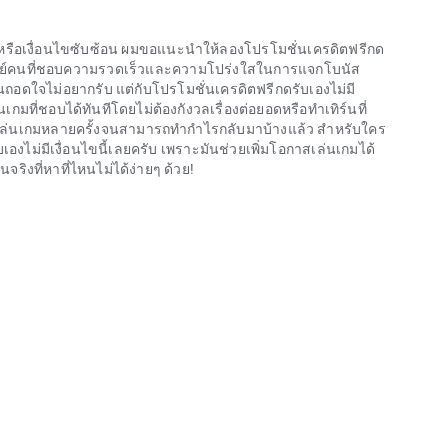
กหรือเงื่อนไขซับซ้อน ผมขอแนะนำให้ลองโปรโมชั่นเครดิตฟรีกด
ตอบโจทย์คนที่ชอบความรวดเร็วและความโปร่งใสในการแจกโบนัส
ถอดใจไม่อยากรับ แต่กับโปรโมชั่นเครดิตฟรีกดรับเองไม่มี
กมที่ชอบได้ทันทีโดยไม่ต้องกังวลเรื่องต่อยอดหรือทำเทิร์นที่
ลองเล่นเกมหลายครั้งจนสามารถทำกำไรกลับมาบ้างแล้ว สำหรับใคร
องไม่มีเงื่อนไขนี้เลยครับ เพราะมันช่วยเพิ่มโอกาสเล่นเกมได้
ริงที่หาที่ไหนไม่ได้ง่ายๆ ด้วย!