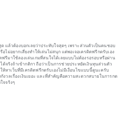
ขล่าสุด แล้วต้องบอกเลยว่าประทับใจสุดๆ เพราะส่วนตัวเป็นคนชอบ
ือไม่อยากเสี่ยงทำให้เล่นไม่สนุก แต่พอเจอเครดิตฟรีกดรับเอง
ิตฟรีมาใช้ลองเล่นเกมที่สนใจได้เลยแบบไม่ต้องรอรอบหรือผ่าน
นได้จริงถ้าเข้ากติกา ถือว่าเป็นการช่วยประหยัดเงินทุนส่วนตัว
าเว็บที่มีเครดิตฟรีกดรับเองไม่มีเงื่อนไขแบบนี้ดูนะครับ
ต้องกังวลเรื่องเงินเยอะ และที่สำคัญคือความสะดวกสบายในการกด
ยใจจริงๆ