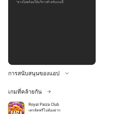
*อาจไม่พร้อมให้บริการสำหรับเกมนี้
การสนับสนุนของแอป
expand_more
เกมที่คล้ายกัน
arrow_forward
Royal Paiza Club
เครดิตฟรีไม่ต้องฝาก