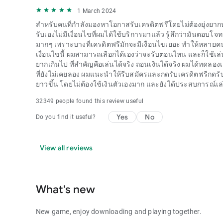
1 March 2024
สำหรับคนที่กำลังมองหาโอกาสรับเครดิตฟรีโดยไม่ต้องยุ่งยา
รับเองไม่มีเงื่อนไขที่ผมได้ใช้บริการมาแล้ว รู้สึกว่ามัน
มากๆ เพราะบางที่เครดิตฟรีมักจะมีเงื่อนไขเยอะ ทำให้หลายคน
เงื่อนไขนี้ ผมสามารถเลือกได้เองว่าจะรับตอนไหน และก็ใช้เล่นเ
ยากเกินไป ที่สำคัญคือเล่นได้จริง ถอนเงินได้จริง ผมได้ทด
ที่ยังไม่เคยลอง ผมแนะนำให้รีบสมัครและกดรับเครดิตฟรีกดรับเ
ยาวขึ้น โดยไม่ต้องใช้เงินตัวเองมาก และยังได้ประสบการณ์เล่นจ
32349 people found this review useful
Yes
No
Do you find it useful?
View all reviews
What's new
New game, enjoy downloading and playing together.