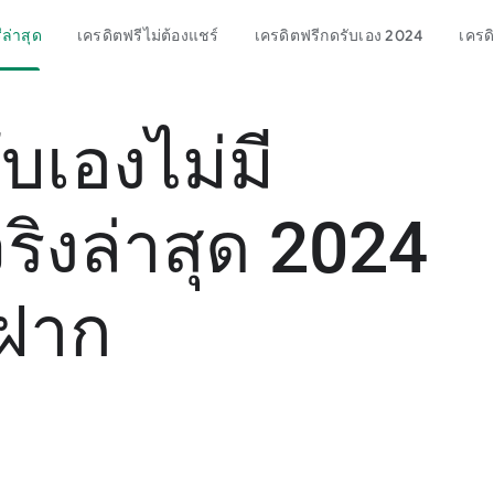
ีล่าสุด
เครดิตฟรีไม่ต้องแชร์
เครดิตฟรีกดรับเอง 2024
เครดิ
บเองไม่มี
ริงล่าสุด 2024
งฝาก