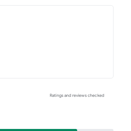
Ratings and reviews checked