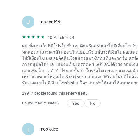
J
tanapat99
18 March 2024
ผมเพิ่งเจอเว็บที่มีโปรโมชั่นเครดิตฟรีกดรับเองไม่มีเงื่อนไ
ทดลองเล่นเกมคาสิโนออนไลน์อยู่แล้ว แต่บางทีเงินไม่พอเล่นหร
ไม่มีเงื่อนไข ผมเลยตัดสินใจสมัครสมาชิกทันทีและกดรับเครด
การอนุมัติใดๆ เลย แม้จะเป็นเครดิตฟรีแต่ก็เล่นได้จริง ถอนเงิ
และเพิ่มโอกาสทำกำไรมากขึ้น ถ้าใครยังไม่เคยลอง ผมแนะนำให้ห
เพราะจะช่วยให้คุณได้เรียนรู้ระบบเกมและวิธีเล่นโดยที่ไม่
รับเองแบบไม่มีเงื่อนไขซับซ้อนใดๆ เลย ทำให้เล่นได้แบบสบา
29917 people found this review useful
Yes
No
Do you find it useful?
j
mookkiee