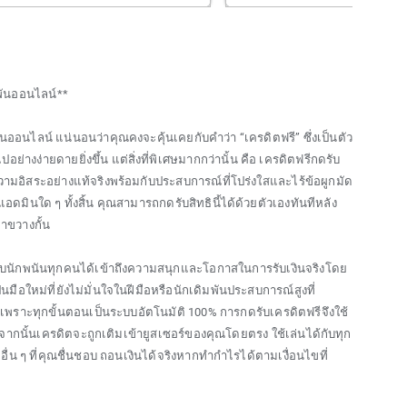
พันออนไลน์**
ออนไลน์ แน่นอนว่าคุณคงจะคุ้นเคยกับคำว่า “เครดิตฟรี” ซึ่งเป็นตัว
่างง่ายดายยิ่งขึ้น แต่สิ่งที่พิเศษมากกว่านั้น คือ เครดิตฟรีกดรับ
ความอิสระอย่างแท้จริงพร้อมกับประสบการณ์ที่โปร่งใสและไร้ข้อผูกมัด
อดมินใด ๆ ทั้งสิ้น คุณสามารถกดรับสิทธินี้ได้ด้วยตัวเองทันทีหลัง
าขวางกั้น
กับนักพนันทุกคนได้เข้าถึงความสนุกและโอกาสในการรับเงินจริงโดย
็นมือใหม่ที่ยังไม่มั่นใจในฝีมือหรือนักเดิมพันประสบการณ์สูงที่
เพราะทุกขั้นตอนเป็นระบบอัตโนมัติ 100% การกดรับเครดิตฟรีจึงใช้
รี จากนั้นเครดิตจะถูกเติมเข้ายูสเซอร์ของคุณโดยตรง ใช้เล่นได้กับทุก
่น ๆ ที่คุณชื่นชอบ ถอนเงินได้จริงหากทำกำไรได้ตามเงื่อนไขที่