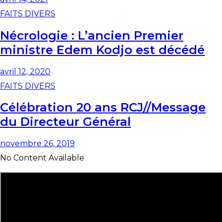
FAITS DIVERS
Nécrologie : L’ancien Premier
ministre Edem Kodjo est décédé
avril 12, 2020
FAITS DIVERS
Célébration 20 ans RCJ//Message
du Directeur Général
novembre 26, 2019
No Content Available