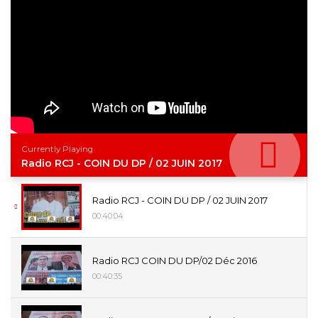
Currently Playing
Radio RCJ - COIN DU DP / 02 JUIN 2017
Radio RCJ - COIN DU DP / 02 JUIN 2017
00:40:04
Radio RCJ COIN DU DP/02 Déc 2016
00:40:35