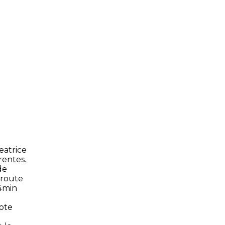
eatrice
rentes.
de
 route
14min
iote