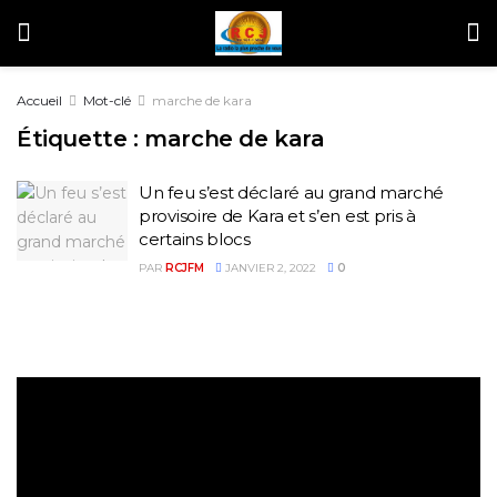
Accueil
Mot-clé
marche de kara
Étiquette :
marche de kara
Un feu s’est déclaré au grand marché
provisoire de Kara et s’en est pris à
certains blocs
PAR
RCJFM
JANVIER 2, 2022
0