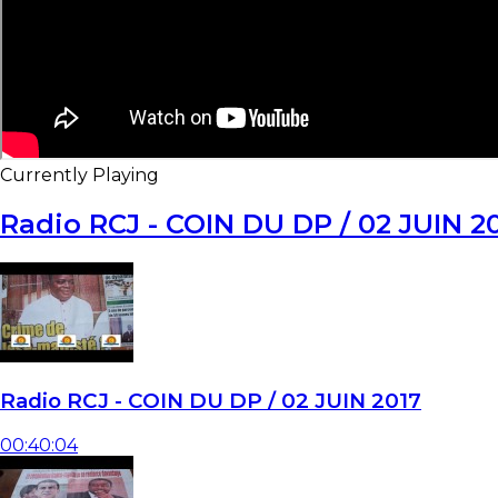
Currently Playing
Radio RCJ - COIN DU DP / 02 JUIN 2
Radio RCJ - COIN DU DP / 02 JUIN 2017
00:40:04