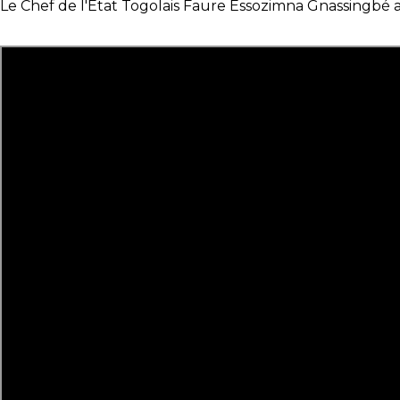
Le Chef de l'État Togolais Faure Essozimna Gnassingbé