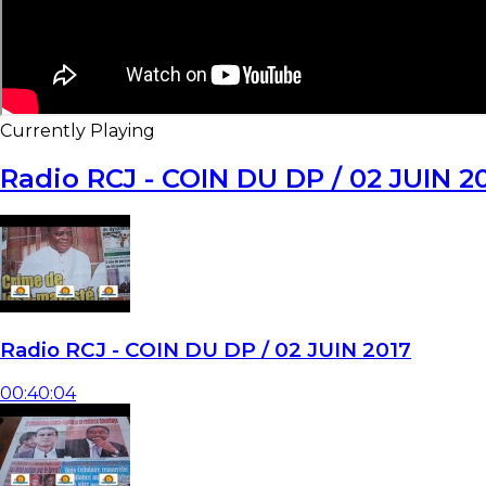
Currently Playing
Radio RCJ - COIN DU DP / 02 JUIN 2
Radio RCJ - COIN DU DP / 02 JUIN 2017
00:40:04