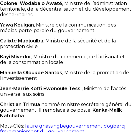
Colonel Wodabalo Awaté
, Ministre de l’administration
territoriale, de la décentralisation et du développement
des territoires
Yawa Kouigan
, Ministre de la communication, des
médias, porte-parole du gouvernement
Calixte Madjoulba
, Ministre de la sécurité et de la
protection civile
Kayi Mivedor
, Ministre du commerce, de l’artisanat et
de la consommation locale
Manuella Oloukpe Santos
, Ministre de la promotion de
l’investissement
Jean-Marrie Koffi Ewonoule Tessi
, Ministre de l’accès
universel aux soins
Christian Trimua
nommé ministre secrétaire général du
gouvernement. Il remplace à ce poste,
Kanka-Malik
Natchaba
.
Mots-Clés:
faure gnassingbe
gouvernement dogbe
rcj
fm
remaniement du gouvernement