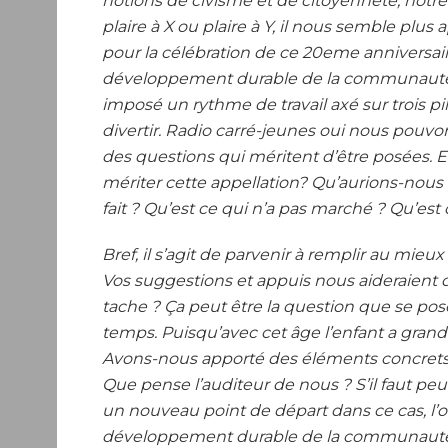
notions de civisme et de citoyenneté, notre l
plaire à X ou plaire à Y, il nous semble plus
pour la célébration de ce 20eme anniversa
développement durable de la communauté »
imposé un rythme de travail axé sur trois pi
divertir. Radio carré-jeunes oui nous pouvo
des questions qui méritent d’être posées. 
mériter cette appellation? Qu’aurions-nous f
fait ? Qu’est ce qui n’a pas marché ? Qu’est
Bref, il s’agit de parvenir à remplir au mieu
Vos suggestions et appuis nous aideraient 
tache ? Ça peut être la question que se po
temps. Puisqu’avec cet âge l’enfant a gran
Avons-nous apporté des éléments concrets 
Que pense l’auditeur de nous ? S’il faut pe
un nouveau point de départ dans ce cas, l
développement durable de la communauté, r