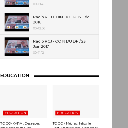
00:38:41
Radio RCJ COIN DU DP 16 Déc
2016
00:42:56
Radio RCJ - COIN DU DP / 23
Juin 2017
00:41:12
EDUCATION
EDUCATION
EDUCATION
TOGO-KARA : Des repas
TOGO / Médias : Infox, le
équilibrés et chauds
Fact-Cheking pour informer