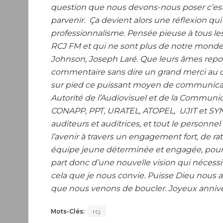
question que nous devons-nous poser c’est bi
parvenir. Ça devient alors une réflexion qui
professionnalisme. Pensée pieuse à tous les 
RCJ FM et qui ne sont plus de notre monde 
Johnson, Joseph Laré. Que leurs âmes repo
commentaire sans dire un grand merci au co
sur pied ce puissant moyen de communicati
Autorité de l’Audiovisuel et de la Communic
CONAPP, PPT, URATEL, ATOPEL, UJIT et SYNJI
auditeurs et auditrices, et tout le personne
l’avenir à travers un engagement fort, de rati
équipe jeune déterminée et engagée, pour l
part donc d’une nouvelle vision qui néces
cela que je nous convie. Puisse Dieu nous 
que nous venons de boucler. Joyeux anniver
Mots-Clés:
rcj