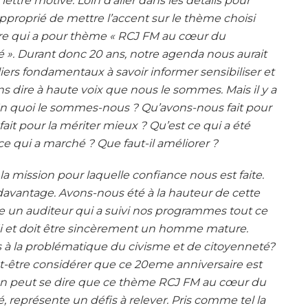
ettre motive. Loin d’aller dans les détails pour
 approprié de mettre l’accent sur le thème choisi
ire qui a pour thème « RCJ FM au cœur du
. Durant donc 20 ans, notre agenda nous aurait
liers fondamentaux à savoir informer sensibiliser et
ns dire à haute voix que nous le sommes. Mais il y a
En quoi le sommes-nous ? Qu’avons-nous fait pour
ait pour la mériter mieux ? Qu’est ce qui a été
 ce qui a marché ? Que faut-il améliorer ?
x la mission pour laquelle confiance nous est faite.
davantage. Avons-nous été à la hauteur de cette
se un auditeur qui a suivi nos programmes tout ce
di et doit être sincèrement un homme mature.
à la problématique du civisme et de citoyenneté?
ut-être considérer que ce 20eme anniversaire est
’on peut se dire que ce thème RCJ FM au cœur du
eprésente un défis à relever. Pris comme tel la