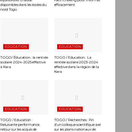
disponibles dans les écoles du
efficacement
nord Togo
EDUCATION
EDUCATION
TOGO/ Éducation : la rentrée
TOGO / Education : La
scolaire 2024-2025 effective
rentrée scolaire 2023-2024
à Kara.
effective dans la région de la
Kara
EDUCATION
EDUCATION
TOGO / Education :
TOGO / Recherches : Fin
Reluisante performance,
d’un colloque scientifique axé
retour sur les acquis de
sur les plans nationaux de