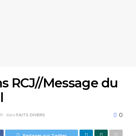
ns RCJ//Message du
l
0
19
dans
FAITS DIVERS
Partager sur Twitter