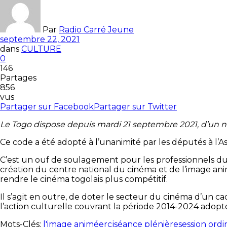
Par
Radio Carré Jeune
septembre 22, 2021
dans
CULTURE
0
146
Partages
856
vus
Partager sur Facebook
Partager sur Twitter
Le Togo dispose depuis mardi 21 septembre 2021, d’un 
Ce code a été adopté à l’unanimité par les députés à l’A
C’est un ouf de soulagement pour les professionnels du c
création du centre national du cinéma et de l’image anim
rendre le cinéma togolais plus compétitif.
Il s’agit en outre, de doter le secteur du cinéma d’un c
l’action culturelle couvrant la période 2014-2024 adopt
Mots-Clés:
l'image animée
rcj
séance plénière
session ordi