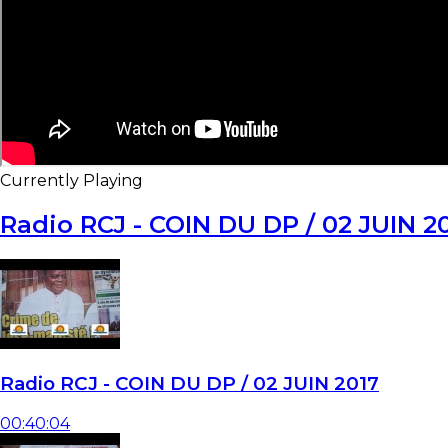
Currently Playing
Radio RCJ - COIN DU DP / 02 JUIN 2
Radio RCJ - COIN DU DP / 02 JUIN 2017
00:40:04