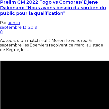
Prelim CM 2022 Togo vs Comores/ Djene
Dakonam: “Nous avons besoin du soutien du
public pour la qualification”
Par
admin
septembre 13, 2019
0
Auteurs d'un match nul à Moroni le vendredi 6
septembre, les Éperviers reçoivent ce mardi au stade
de Kégué, les ...