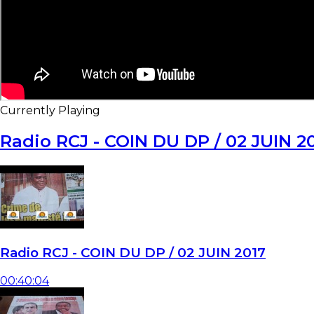
Currently Playing
Radio RCJ - COIN DU DP / 02 JUIN 2
Radio RCJ - COIN DU DP / 02 JUIN 2017
00:40:04