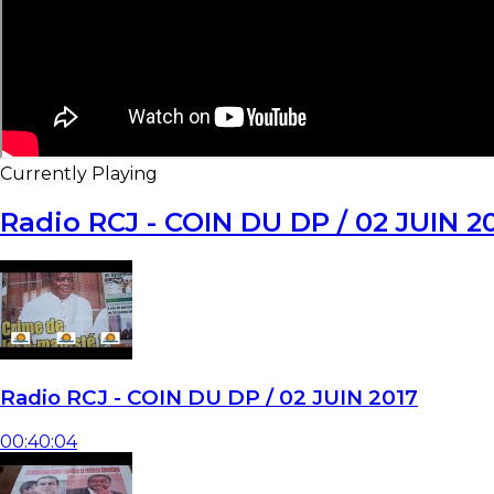
Currently Playing
Radio RCJ - COIN DU DP / 02 JUIN 2
Radio RCJ - COIN DU DP / 02 JUIN 2017
00:40:04