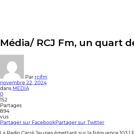
Média/ RCJ Fm, un quart d
Par
rcjfm
novembre 22, 2024
dans
MEDIA
0
152
Partages
894
vus
Partager sur Facebook
Partager sur Twitter
La Radio Carré Jeunes émettant sur la fréquence 103.1 