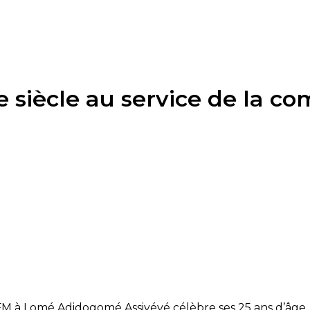
e siècle au service de la 
FM à Lomé Adidogomé Assiyéyé célèbre ses 25 ans d’âge. 