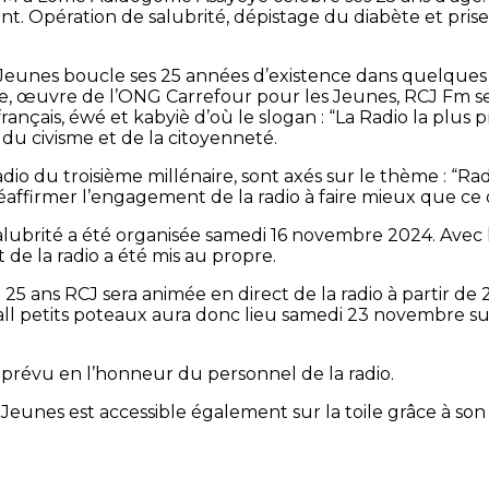
. Opération de salubrité, dépistage du diabète et prise 
eunes boucle ses 25 années d’existence dans quelques j
e, œuvre de l’ONG Carrefour pour les Jeunes, RCJ Fm se
 français, éwé et kabyiè d’où le slogan : “La Radio la plu
du civisme et de la citoyenneté.
dio du troisième millénaire, sont axés sur le thème : “Ra
éaffirmer l’engagement de la radio à faire mieux que ce q
lubrité a été organisée samedi 16 novembre 2024. Avec l’
de la radio a été mis au propre.
5 ans RCJ sera animée en direct de la radio à partir de 
all petits poteaux aura donc lieu samedi 23 novembre sur
 prévu en l’honneur du personnel de la radio.
 Jeunes est accessible également sur la toile grâce à son