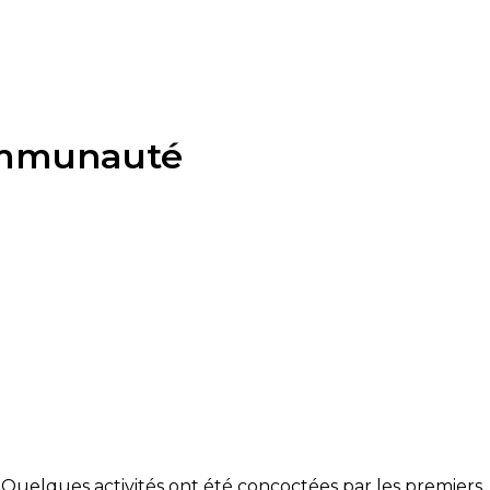
communauté
Quelques activités ont été concoctées par les premiers