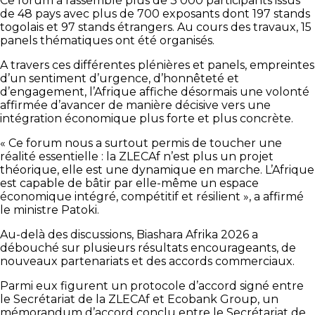
Ce forum a rassemblé plus de 3 000 participants issus
de 48 pays avec plus de 700 exposants dont 197 stands
togolais et 97 stands étrangers. Au cours des travaux, 15
panels thématiques ont été organisés.
A travers ces différentes plénières et panels, empreintes
d’un sentiment d’urgence, d’honnêteté et
d’engagement, l’Afrique affiche désormais une volonté
affirmée d’avancer de manière décisive vers une
intégration économique plus forte et plus concrète.
« Ce forum nous a surtout permis de toucher une
réalité essentielle : la ZLECAf n’est plus un projet
théorique, elle est une dynamique en marche. L’Afrique
est capable de bâtir par elle-même un espace
économique intégré, compétitif et résilient », a affirmé
le ministre Patoki.
Au-delà des discussions, Biashara Afrika 2026 a
débouché sur plusieurs résultats encourageants, de
nouveaux partenariats et des accords commerciaux.
Parmi eux figurent un protocole d’accord signé entre
le Secrétariat de la ZLECAf et Ecobank Group, un
mémorandum d’accord conclu entre le Secrétariat de