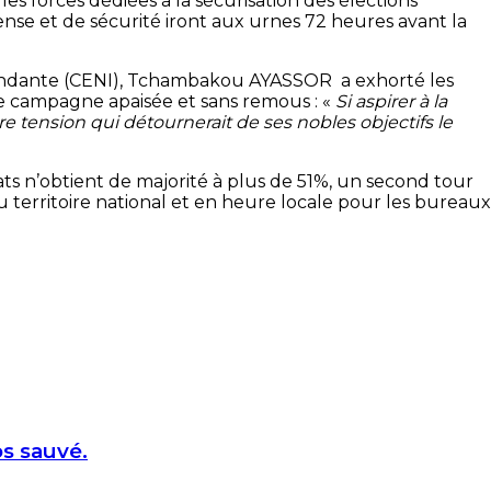
les forces dédiées à la sécurisation des élections
se et de sécurité iront aux urnes 72 heures avant la
épendante (CENI), Tchambakou AYASSOR a exhorté les
ne campagne apaisée et sans remous : «
Si aspirer à la
re tension qui détournerait de ses nobles objectifs le
ats n’obtient de majorité à plus de 51%, un second tour
territoire national et en heure locale pour les bureaux
os sauvé.