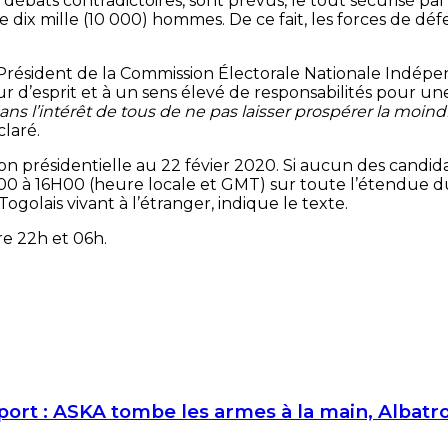
 débats contradictoires, sont prévus, le tout sécurisé par 
 mille (10 000) hommes. De ce fait, les forces de défen
le Président de la Commission Électorale Nationale Ind
ur d’esprit et à un sens élevé de responsabilités pour u
ns l’intérêt de tous de ne pas laisser prospérer la moind
claré.
ion présidentielle au 22 févier 2020. Si aucun des candid
0 à 16H00 (heure locale et GMT) sur toute l’étendue du 
golais vivant à l’étranger, indique le texte.
re 22h et 06h.
Sport : ASKA tombe les armes à la main, Albatr