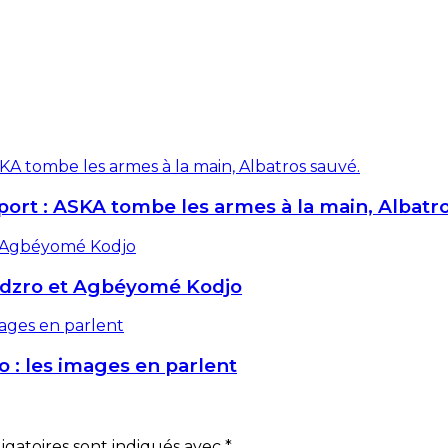
Sport : ASKA tombe les armes à la main, Albatr
odzro et Agbéyomé Kodjo
 : les images en parlent
gatoires sont indiqués avec
*