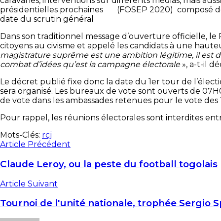
caravanes, interventions sur différents médias, mais aussi
présidentielles prochaines (FOSEP 2020) composé de dix
date du scrutin général
Dans son traditionnel message d’ouverture officielle, 
citoyens au civisme et appelé les candidats à une haute
magistrature suprême est une ambition légitime, il est da
combat d’idées qu’est la campagne électorale
», a-t-il dé
Le décret publié fixe donc la date du 1er tour de l’élect
sera organisé. Les bureaux de vote sont ouverts de 07H0
de vote dans les ambassades retenues pour le vote des To
Pour rappel, les réunions électorales sont interdites ent
Mots-Clés:
rcj
Article Précédent
Claude Leroy, ou la peste du football togolais
Article Suivant
Tournoi de l'unité nationale, trophée Sergio 