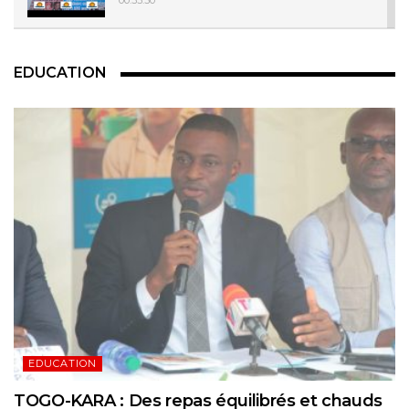
Radio RCJ - COIN DU DP / 07 JUILLET 2017
EDUCATION
00:38:41
Radio RCJ COIN DU DP 16 Déc 2016
00:42:56
Radio RCJ - COIN DU DP / 23 Juin 2017
00:41:12
EDUCATION
TOGO-KARA : Des repas équilibrés et chauds